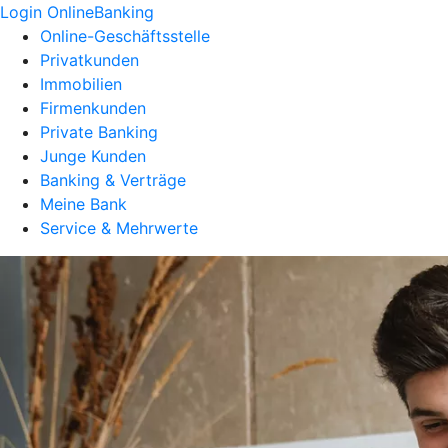
Login OnlineBanking
Online-Geschäftsstelle
Privatkunden
Immobilien
Firmenkunden
Private Banking
Junge Kunden
Banking & Verträge
Meine Bank
Service & Mehrwerte