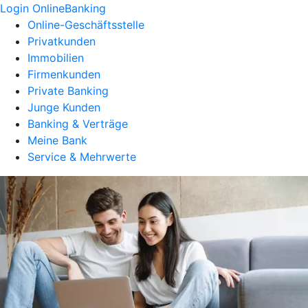
Login OnlineBanking
Online-Geschäftsstelle
Privatkunden
Immobilien
Firmenkunden
Private Banking
Junge Kunden
Banking & Verträge
Meine Bank
Service & Mehrwerte