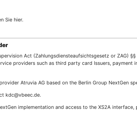
n Sie hier.
der
upervision Act (Zahlungsdiensteaufsichtsgesetz or ZAG) §§ 
ice providers such as third party card Issuers, payment in
e provider Atruvia AG based on the Berlin Group NextGen s
tact kdc@vbeec.de.
extGen implementation and access to the XS2A interface, pl