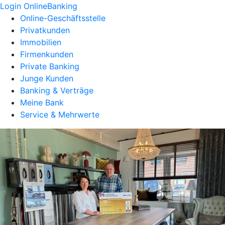
Login OnlineBanking
Online-Geschäftsstelle
Privatkunden
Immobilien
Firmenkunden
Private Banking
Junge Kunden
Banking & Verträge
Meine Bank
Service & Mehrwerte