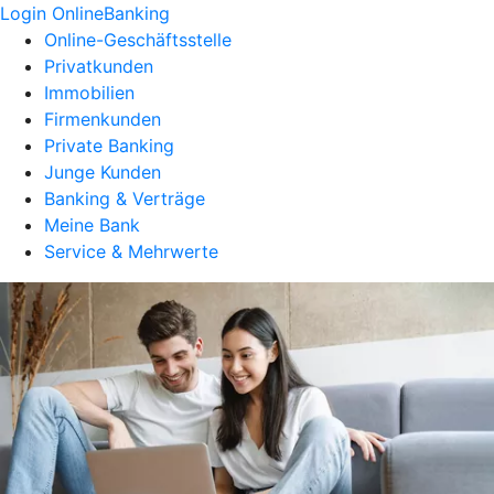
Login OnlineBanking
Online-Geschäftsstelle
Privatkunden
Immobilien
Firmenkunden
Private Banking
Junge Kunden
Banking & Verträge
Meine Bank
Service & Mehrwerte