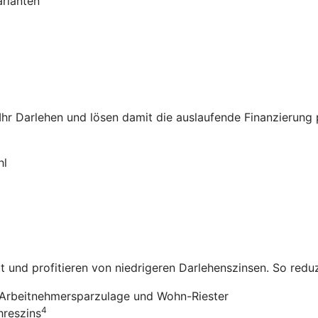
arianten
 Ihr Darlehen und lösen damit die auslaufende Finanzierung
hl
it und profitieren von niedrigeren Darlehenszinsen. So redu
Arbeitnehmersparzulage und Wohn-Riester
4
hreszins