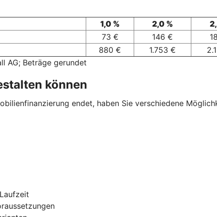
1,0 %
2,0 %
2
73 €
146 €
1
880 €
1.753 €
2.
ll AG; Beträge gerundet
estalten können
ilienfinanzierung endet, haben Sie verschiedene Möglichkei
Laufzeit
oraussetzungen