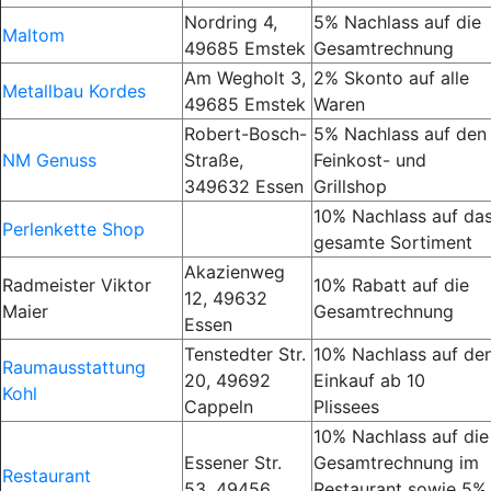
Nordring 4,
5% Nachlass auf die
Maltom
49685 Emstek
Gesamtrechnung
Am Wegholt 3,
2% Skonto auf alle
Metallbau Kordes
49685 Emstek
Waren
Robert-Bosch-
5% Nachlass auf den
NM Genuss
Straße,
Feinkost- und
349632 Essen
Grillshop
10% Nachlass auf da
Perlenkette Shop
gesamte Sortiment
Akazienweg
Radmeister Viktor
10% Rabatt auf die
12, 49632
Maier
Gesamtrechnung
Essen
Tenstedter Str.
10% Nachlass auf de
Raumausstattung
20, 49692
Einkauf ab 10
Kohl
Cappeln
Plissees
10% Nachlass auf die
Essener Str.
Gesamtrechnung im
Restaurant
53, 49456
Restaurant sowie 5%