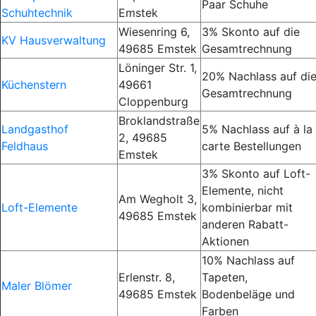
Paar Schuhe
Schuhtechnik
Emstek
Wiesenring 6,
3% Skonto auf die
KV Hausverwaltung
49685 Emstek
Gesamtrechnung
Löninger Str. 1,
20% Nachlass auf di
Küchenstern
49661
Gesamtrechnung
Cloppenburg
Broklandstraße
Landgasthof
5% Nachlass auf à la
2, 49685
Feldhaus
carte Bestellungen
Emstek
3% Skonto auf Loft-
Elemente, nicht
Am Wegholt 3,
Loft-Elemente
kombinierbar mit
49685 Emstek
anderen Rabatt-
Aktionen
10% Nachlass auf
Erlenstr. 8,
Tapeten,
Maler Blömer
49685 Emstek
Bodenbeläge und
Farben