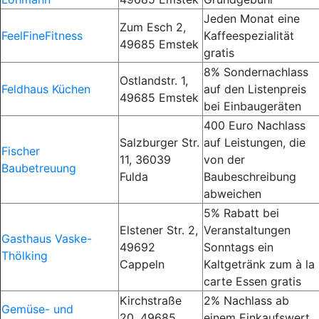
Jeden Monat eine
Zum Esch 2,
FeelFineFitness
Kaffeespezialität
49685 Emstek
gratis
8% Sondernachlass
Ostlandstr. 1,
Feldhaus Küchen
auf den Listenpreis
49685 Emstek
bei Einbaugeräten
400 Euro Nachlass
Salzburger Str.
auf Leistungen, die
Fischer
11, 36039
von der
Baubetreuung
Fulda
Baubeschreibung
abweichen
5% Rabatt bei
Elstener Str. 2,
Veranstaltungen
Gasthaus Vaske-
49692
Sonntags ein
Thölking
Cappeln
Kaltgetränk zum à la
carte Essen gratis
Kirchstraße
2% Nachlass ab
Gemüse- und
20, 49685
einem Einkaufswert