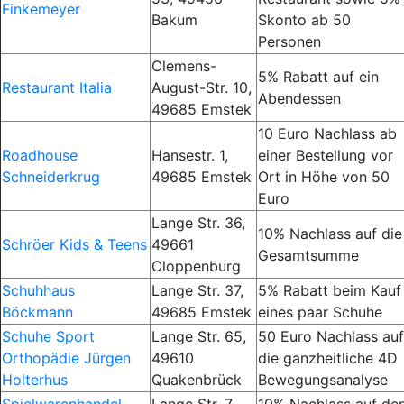
Finkemeyer
Bakum
Skonto ab 50
Personen
Clemens-
5% Rabatt auf ein
Restaurant Italia
August-Str. 10,
Abendessen
49685 Emstek
10 Euro Nachlass ab
Roadhouse
Hansestr. 1,
einer Bestellung vor
Schneiderkrug
49685 Emstek
Ort in Höhe von 50
Euro
Lange Str. 36,
10% Nachlass auf die
Schröer Kids & Teens
49661
Gesamtsumme
Cloppenburg
Schuhhaus
Lange Str. 37,
5% Rabatt beim Kauf
Böckmann
49685 Emstek
eines paar Schuhe
Schuhe Sport
Lange Str. 65,
50 Euro Nachlass auf
Orthopädie Jürgen
49610
die ganzheitliche 4D
Holterhus
Quakenbrück
Bewegungsanalyse
Spielwarenhandel
Lange Str. 7,
10% Nachlass auf de