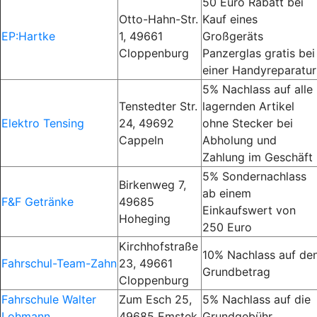
50 Euro Rabatt bei
Otto-Hahn-Str.
Kauf eines
EP:Hartke
1, 49661
Großgeräts
Cloppenburg
Panzerglas gratis bei
einer Handyreparatur
5% Nachlass auf alle
Tenstedter Str.
lagernden Artikel
Elektro Tensing
24, 49692
ohne Stecker bei
Cappeln
Abholung und
Zahlung im Geschäft
5% Sondernachlass
Birkenweg 7,
ab einem
F&F Getränke
49685
Einkaufswert von
Hoheging
250 Euro
Kirchhofstraße
10% Nachlass auf de
Fahrschul-Team-Zahn
23, 49661
Grundbetrag
Cloppenburg
Fahrschule Walter
Zum Esch 25,
5% Nachlass auf die
Lohmann
49685 Emstek
Grundgebühr