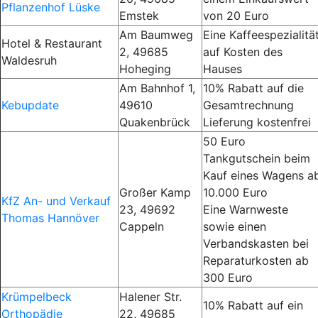
Pflanzenhof Lüske
Emstek
von 20 Euro
Am Baumweg
Eine Kaffeespezialitä
Hotel & Restaurant
2, 49685
auf Kosten des
Waldesruh
Hoheging
Hauses
Am Bahnhof 1,
10% Rabatt auf die
Kebupdate
49610
Gesamtrechnung
Quakenbrück
Lieferung kostenfrei
50 Euro
Tankgutschein beim
Kauf eines Wagens a
Großer Kamp
10.000 Euro
KfZ An- und Verkauf
23, 49692
Eine Warnweste
Thomas Hannöver
Cappeln
sowie einen
Verbandskasten bei
Reparaturkosten ab
300 Euro
Krümpelbeck
Halener Str.
10% Rabatt auf ein
Orthopädie
22, 49685