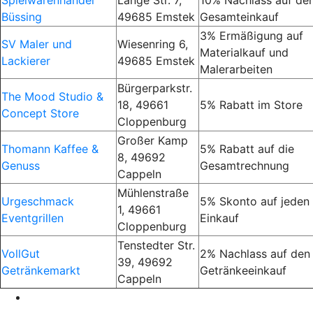
Büssing
49685 Emstek
Gesamteinkauf
3% Ermäßigung auf
SV Maler und
Wiesenring 6,
Materialkauf und
Lackierer
49685 Emstek
Malerarbeiten
Bürgerparkstr.
The Mood Studio &
18, 49661
5% Rabatt im Store
Concept Store
Cloppenburg
Großer Kamp
Thomann Kaffee &
5% Rabatt auf die
8, 49692
Genuss
Gesamtrechnung
Cappeln
Mühlenstraße
Urgeschmack
5% Skonto auf jeden
1, 49661
Eventgrillen
Einkauf
Cloppenburg
Tenstedter Str.
VollGut
2% Nachlass auf den
39, 49692
Getränkemarkt
Getränkeeinkauf
Cappeln