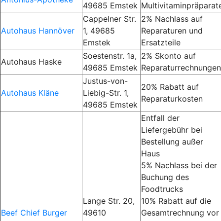
49685 Emstek
Multivitaminpräparat
Cappelner Str.
2% Nachlass auf
Autohaus Hannöver
1, 49685
Reparaturen und
Emstek
Ersatzteile
Soestenstr. 1a,
2% Skonto auf
Autohaus Haske
49685 Emstek
Reparaturrechnungen
Justus-von-
20% Rabatt auf
Autohaus Kläne
Liebig-Str. 1,
Reparaturkosten
49685 Emstek
Entfall der
Liefergebühr bei
Bestellung außer
Haus
5% Nachlass bei der
Buchung des
Foodtrucks
Lange Str. 20,
10% Rabatt auf die
Beef Chief Burger
49610
Gesamtrechnung vor