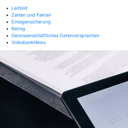
Leitbild
Zahlen und Fakten
Einlagensicherung
Rating
Genossenschaftliches Datenversprechen
VolksbankNews